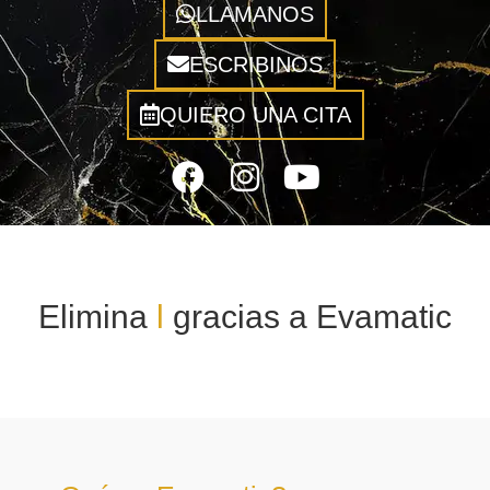
LLAMANOS
ESCRIBINOS
QUIERO UNA CITA
Elimina
l
a
g
r
a
gracias a
Evamatic