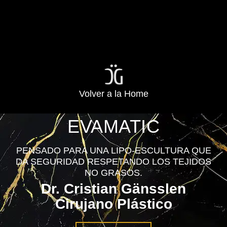
Volver a la Home
EVAMATIC
PENSADO PARA UNA LIPO-ESCULTURA QUE
DA SEGURIDAD RESPETANDO LOS TEJIDOS
NO GRASOS.
Dr. Cristian Gänsslen
Cirujano Plástico